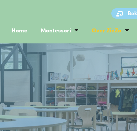
Bek
Home
Montessori
Over ZieZo