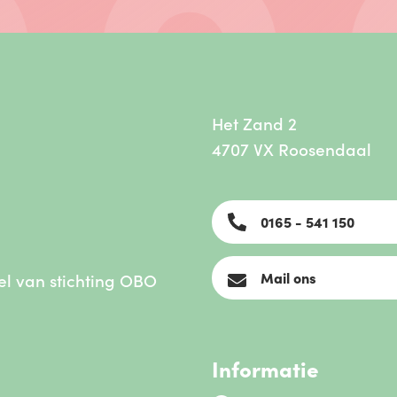
Het Zand 2
4707 VX Roosendaal
0165 - 541 150
el van
stichting OBO
Mail ons
Informatie