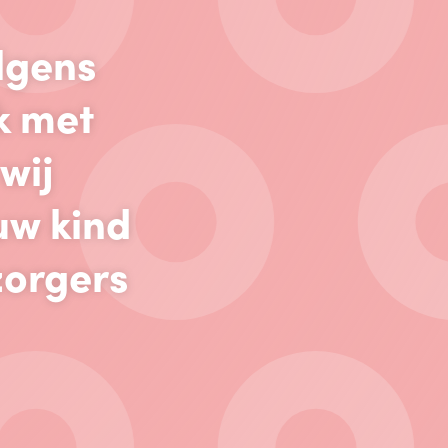
lgens
k met
wij
uw kind
zorgers