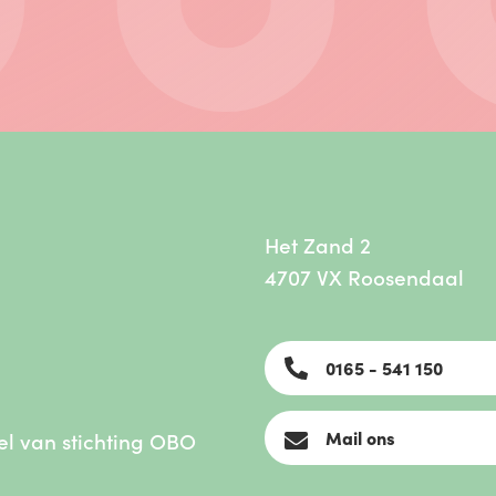
Het Zand 2
4707 VX Roosendaal
0165 - 541 150
el van
stichting OBO
Mail ons