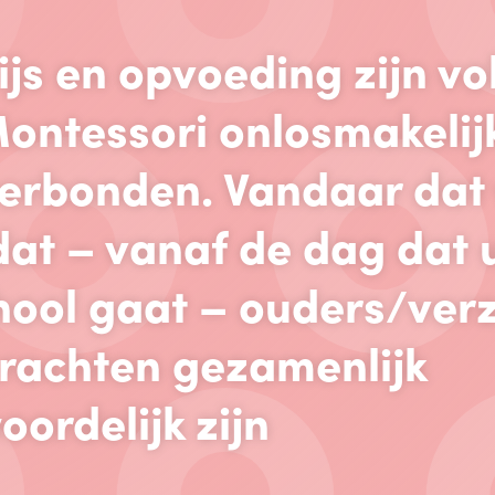
js en opvoeding zijn vo
ontessori onlosmakelij
verbonden. Vandaar dat 
dat – vanaf de dag dat 
hool gaat – ouders/ver
krachten gezamenlijk
ordelijk zijn