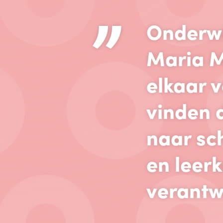
”
Onderwi
Maria M
elkaar 
vinden 
naar sc
en leer
verantwo