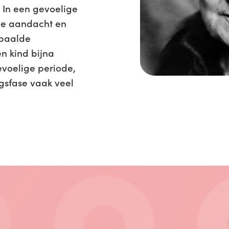
. In een gevoelige
le aandacht en
paalde
n kind bijna
evoelige periode,
ngsfase vaak veel