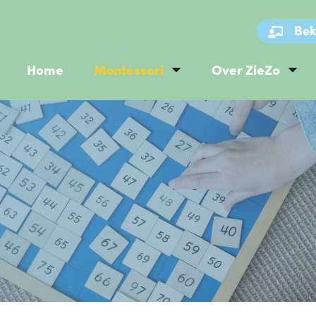
Bek
Home
Montessori
Over ZieZo